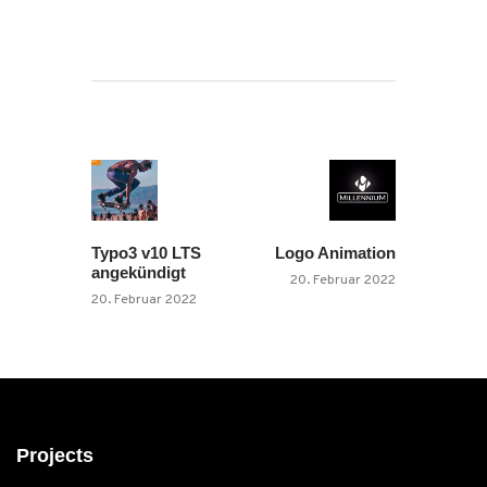
Beitragsnavigation
Previous
Next
post:
post:
Typo3 v10 LTS
Logo Animation
angekündigt
20. Februar 2022
20. Februar 2022
Projects